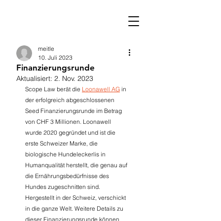
meitle
10. Juli 2023
Finanzierungsrunde
Aktualisiert:
2. Nov. 2023
Scope Law berät die 
Loonawell AG
 in 
der erfolgreich abgeschlossenen 
Seed Finanzierungsrunde im Betrag 
von CHF 3 Millionen. Loonawell 
wurde 2020 gegründet und ist die 
erste Schweizer Marke, die 
biologische Hundeleckerlis in 
Humanqualität herstellt, die genau auf 
die Ernährungsbedürfnisse des 
Hundes zugeschnitten sind. 
Hergestellt in der Schweiz, verschickt 
in die ganze Welt. Weitere Details zu 
dieser Finanzierungsrunde können 