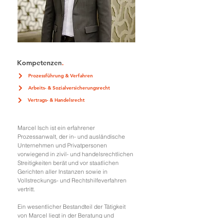
Kompetenzen
.
Prozessführung & Verfahren
Arbeits- & Sozialversicherungsrecht
Vertrags- & Handelsrecht
Marcel Isch ist ein erfahrener
Prozessanwalt, der in- und ausländische
Unternehmen und Privatpersonen
vorwiegend in zivil- und handelsrechtlichen
Streitigkeiten berät und vor staatlichen
Gerichten aller Instanzen sowie in
Vollstreckungs- und Rechtshilfeverfahren
vertritt.
Ein wesentlicher Bestandteil der Tätigkeit
von Marcel liegt in der Beratung und