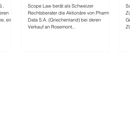
 ,
Scope Law berät als Schweizer
S
eren
Rechtsberater die Aktionäre von Pharma-
Z
e, ein
Data S.A. (Griechenland) bei deren
G
Verkauf an Rosemont...
Z