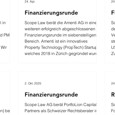
24. Apr.
24
Finanzierungsrunde
F
 in
Scope Law berät die Amenti AG in einer
Sc
weiteren erfolgreich abgeschlossenen
d
nd PME
Finanzierungsrunde im siebenstelligen
Ve
Bereich. Amenti ist ein innovatives
s
r
Property Technology (PropTech) Startup,
US
welches 2018 in Zürich gegründet wurde,
Z
mit dem Ziel, den Entscheidungsträgern
ei
nen für
von Immobilienprojekten in der Frühphase
de
eine neue Dimension an Wissen zu
Ve
vermitteln. Die Applikation von Amenti
Ma
2. Okt. 2025
24
ermöglicht eine schnelle, effiziente und
be
vielschichtige digitalisierte
Ve
Finanzierungsrunde
R
Machbarkeitsstudie und mach
Bi
Scope Law AG berät PortfoLion Capital
S
Partners als Schweizer Rechtsberater im
F