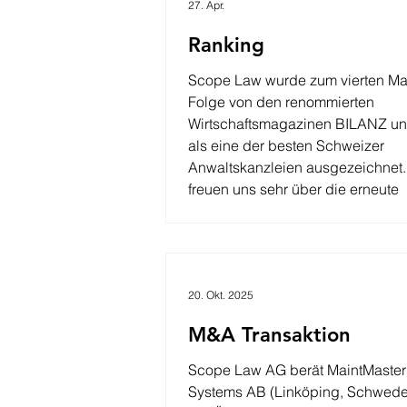
27. Apr.
Ranking
Scope Law wurde zum vierten Mal
Folge von den renommierten
Wirtschaftsmagazinen BILANZ u
als eine der besten Schweizer
Anwaltskanzleien ausgezeichnet. Wi
freuen uns sehr über die erneute
Aufnahme ins Ranking. Besten Dank an
unsere Klient:innen und Kolleg:in
die Unterstützung.
20. Okt. 2025
M&A Transaktion
Scope Law AG berät MaintMaster
Systems AB (Linköping, Schweden) bei