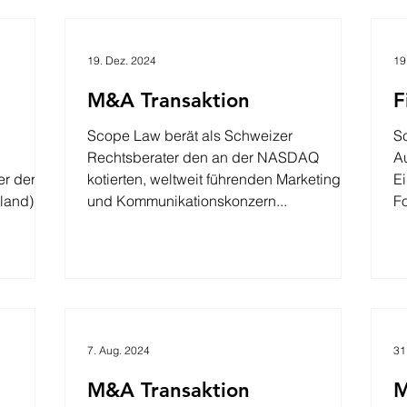
19. Dez. 2024
19
M&A Transaktion
F
Scope Law berät als Schweizer
Sco
Rechtsberater den an der NASDAQ
Au
er der
kotierten, weltweit führenden Marketing-
E
(Deutschland)...
und Kommunikationskonzern...
Fo
7. Aug. 2024
31
M&A Transaktion
M