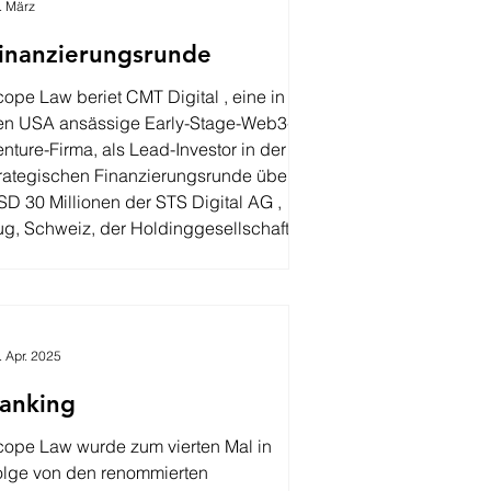
. März
inanzierungsrunde
ope Law beriet CMT Digital , eine in
en USA ansässige Early-Stage-Web3-
nture-Firma, als Lead-Investor in der
trategischen Finanzierungsrunde über
D 30 Millionen der STS Digital AG ,
ug, Schweiz, der Holdinggesellschaft
ner Gruppe, die im Bereich Software für
n Optionshandel mit digitalen
rmögenswerten sowie institutionellen
rktzugang tätig ist. An der Runde
. Apr. 2025
teiligten sich zudem Payward, Strobe
ntures, Arrington Capital, F-Prime und
anking
tRock Capital. Die Fi
cope Law wurde zum vierten Mal in
olge von den renommierten