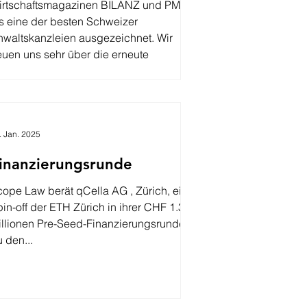
irtschaftsmagazinen BILANZ und PME
s eine der besten Schweizer
waltskanzleien ausgezeichnet. Wir
euen uns sehr über die erneute
nahme ins Ranking. Besten Dank an
sere Klient:innen und Kolleg:innen für
e Unterstützung.
. Jan. 2025
inanzierungsrunde
ope Law berät qCella AG , Zürich, ein
n-off der ETH Zürich in ihrer CHF 1.3
illionen Pre-Seed-Finanzierungsrunde.
 den...