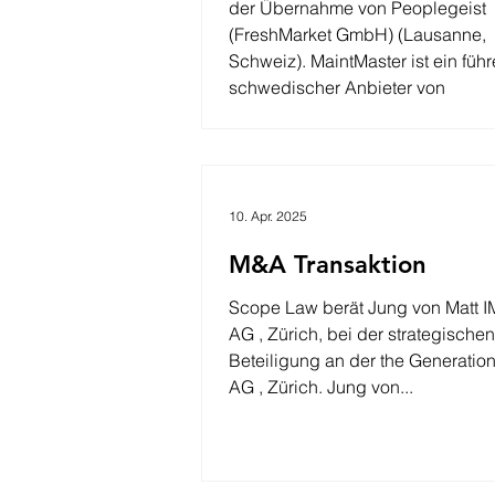
der Übernahme von Peoplegeist
(FreshMarket GmbH) (Lausanne,
Schweiz). MaintMaster ist ein füh
schwedischer Anbieter von
cloudbasierten Lösungen im Ber
Wartungsmanagement. Mit
jahrzehntelanger Branchenerfah
einer starken globalen Präsenz bi
10. Apr. 2025
MaintMaster eine flexible, nutzerze
Plattform, die Industriebetriebe be
M&A Transaktion
Wartungsabläufe zu optimieren u
nachhaltige operative Exzell
Scope Law berät Jung von Matt 
AG , Zürich, bei der strategischen
Beteiligung an der the Generatio
AG , Zürich. Jung von...