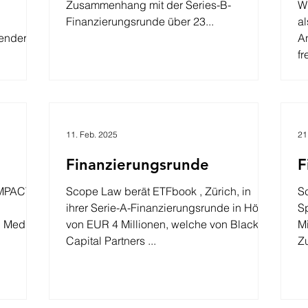
Zusammenhang mit der Series-B-
W
Finanzierungsrunde über 23...
al
render
An
fr
eich
Auf
un
rung und
di
etet
11. Feb. 2025
21
ntrierte
fähigt,
Finanzierungsrunde
F
nd
IMPACT
Scope Law berät ETFbook , Zürich, in
Sc
ihrer Serie-A-Finanzierungsrunde in Höhe
Spi
n Media
von EUR 4 Millionen, welche von BlackFin
M
Capital Partners ...
Zu