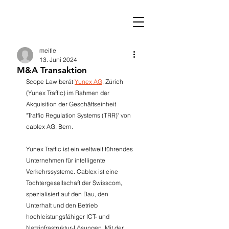
meitle
13. Juni 2024
M&A Transaktion
Scope Law berät 
Yunex AG
, Zürich 
(Yunex Traffic) im Rahmen der 
Akquisition der Geschäftseinheit 
"Traffic Regulation Systems (TRR)" von 
cablex AG, Bern. 
Yunex Traffic ist ein weltweit führendes 
Unternehmen für intelligente 
Verkehrssysteme. Cablex ist eine 
Tochtergesellschaft der Swisscom, 
spezialisiert auf den Bau, den 
Unterhalt und den Betrieb 
hochleistungsfähiger ICT- und 
Netzinfrastruktur-Lösungen. Mit der 