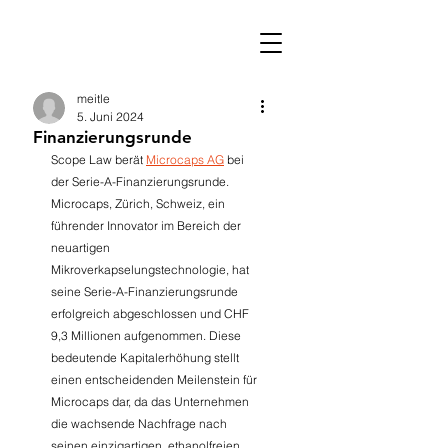
meitle
5. Juni 2024
Finanzierungsrunde
Scope Law berät 
Microcaps AG
 bei 
der Serie-A-Finanzierungsrunde. 
Microcaps, Zürich, Schweiz, ein 
führender Innovator im Bereich der 
neuartigen 
Mikroverkapselungstechnologie, hat 
seine Serie-A-Finanzierungsrunde 
erfolgreich abgeschlossen und CHF 
9,3 Millionen aufgenommen. Diese 
bedeutende Kapitalerhöhung stellt 
einen entscheidenden Meilenstein für 
Microcaps dar, da das Unternehmen 
die wachsende Nachfrage nach 
seinen einzigartigen, ethanolfreien 