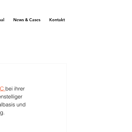
nal
News & Cases
Kontakt
C 
bei ihrer 
stelliger 
lbasis und 
g.