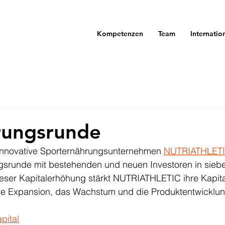
Kompetenzen
Team
Internatio
rungsrunde
innovative Sporternährungsunternehmen 
NUTRIATHLETI
gsrunde mit bestehenden und neuen Investoren in sieben
ieser Kapitalerhöhung stärkt NUTRIATHLETIC ihre Kapita
tere Expansion, das Wachstum und die Produktentwicklun
pital